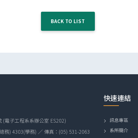
BACK TO LIST
快速連結
訊息專區
(電子工程系系辦公室 ES202)
系所簡介
2(總務) 4303(學務) ／ 傳真：(05) 531-2063