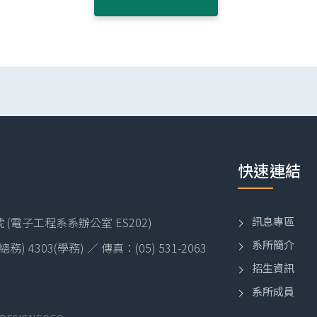
快速連結
訊息專區
(電子工程系系辦公室 ES202)
系所簡介
2(總務) 4303(學務) ／ 傳真：(05) 531-2063
招生資訊
系所成員