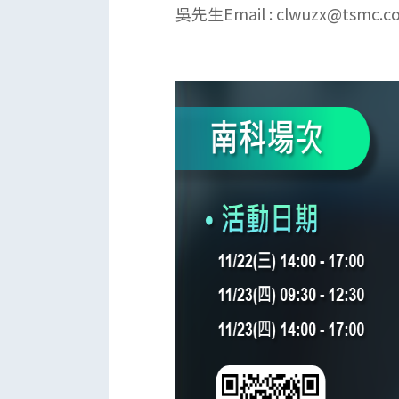
吳先生Email : clwuzx@tsmc.