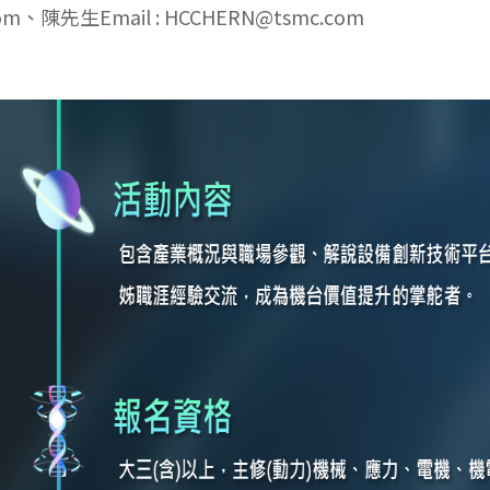
com、陳先生Email : HCCHERN@tsmc.com